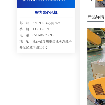
磐力离心风机
产品详情
邮 箱：371599614@qq.com
手 机：13063861997
电 话：0512-86878095
地 址：江苏省苏州市吴江汾湖经济
开发区城司路158号