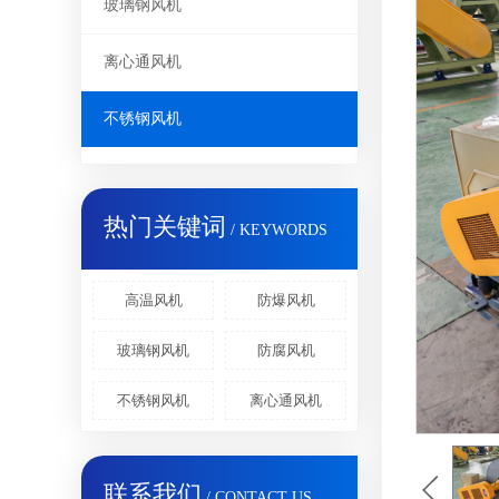
玻璃钢风机
离心通风机
不锈钢风机
热门关键词
/ KEYWORDS
高温风机
防爆风机
玻璃钢风机
防腐风机
不锈钢风机
离心通风机
联系我们
/ CONTACT US