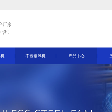
风机
不锈钢风机
产品中心