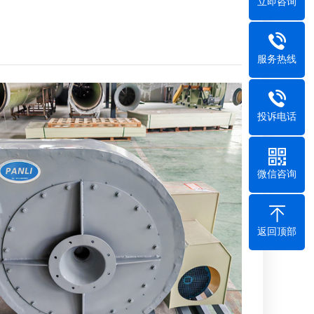
立即咨询
服务热线
投诉电话
微信咨询
返回顶部