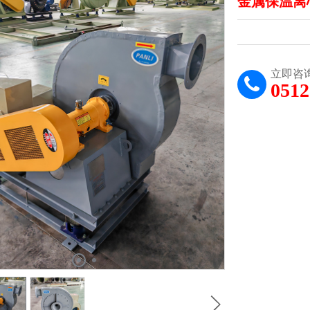
金属保温离
立即咨
0512