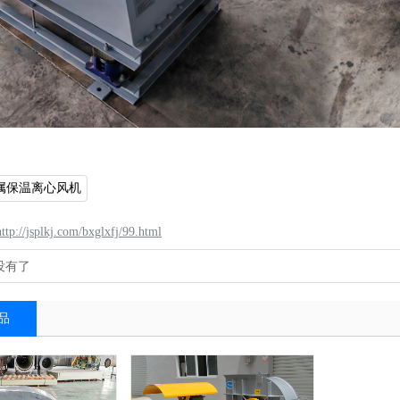
属保温离心风机
http://jsplkj.com/bxglxfj/99.html
没有了
品