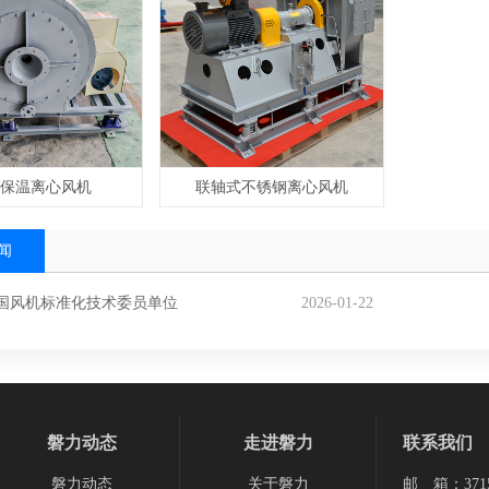
保温离心风机
联轴式不锈钢离心风机
闻
国风机标准化技术委员单位
2026-01-22
磐力动态
走进磐力
联系我们
磐力动态
关于磐力
邮 箱：37159