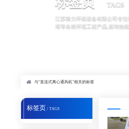
标签页
TAGS
江苏磐力环保设备有限公司专注研
塔等各类环境工程产品,咨询热线：051
与“直连式离心通风机”相关的标签
标签页
/ TAGS