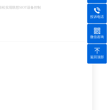
轻松实现联想SIOT设备控制
投诉电话
微信咨询
返回顶部