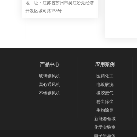
地 址：江苏省苏州市吴江汾湖经济
开发区城司路158号
产品中心
应用案例
玻璃钢风机
医药化工
离心通风机
电镀酸洗
不锈钢风机
橡胶废气
粉尘除尘
生物除臭
新能源领域
化学实验室
电子半导体